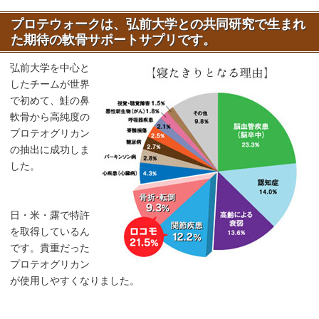
プロテウォークは、弘前大学との共同研究で生まれ
た期待の軟骨サポートサプリです。
弘前大学を中心と
したチームが世界
で初めて、鮭の鼻
軟骨から高純度の
プロテオグリカン
の抽出に成功しま
した。
日・米・露で特許
を取得しているん
です。貴重だった
プロテオグリカン
が使用しやすくなりました。